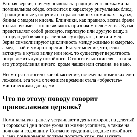
Вторая версия, почему появилась традиция есть ложками на
поминальном обеде, относится к характеру ритуальных блюд.
Традиционные угощения на православных поминках – кутья,
блины с медом и кисель. Блинчики, как правило, всегда брали
только руками – это не являлось признаком невежества. Кутья
представляет собой рисовую, перловую или другую кашу, в
которую добавляют различные сухофрукты, орехи и мед.
Зерна символизируют цикличность между жизнью и смертью,
а мед – рай и умиротворение. Бытует мнение, что, если
воткнуть в кутью вилку или нож, то существует вероятность
потревожить душу покойного. Относительно киселя – то для
его употребления ничего, кроме чашки или стакана, не надо.
Несмотря на логическое объяснение, почему на поминках едят
ложками, эта тема с течением времени стала «обрастать»
мистическими доводами.
Что по этому поводу говорит
православная церковь?
Поминальную трапезу устраивают в день похорон, на девятый
и сороковой дни после ухода из жизни усопшего, а также на
полгода и годовщину. Согласно традиции, родные покойного
в день поминовения должны посетить храм, где заказать