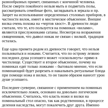
разнообразных примет, связанных с кончиной человека.
После смерти покойного нельзя мыть и подметать полы,
рассматривать семейные фото, заглядывать в зеркала и пр.
Запрет на использование определенных столовых приборов, в
частности вилок, имеет и мистическое объяснение. Внешне
вилка очень похожа на «чертов хвост». В древности люди
считали, что те, кто пользуется на поминках «вилами»,
являются прислужниками сатаны. Несмотря на возражения
священников, что дьявол никак не связан с вилкой, традиция
осталась.
Еще одна примета родом из древности говорит, что нельзя
пользоваться и ножами. Считается, что по острому лезвию
последних душа усопшего может «соскользнуть» прямо в
чистилище. Существует и второе объяснение, почему на
поминках едят только ложками – бытовало мнение, что если
поминающий будет разрезать и накалывать ритуальные блюда
при помощи ножа и вилки, то он таким образом нанесет урон
душе усопшего.
Последнее суеверие, связанное с применением на поминках
исключительно ложек, основано на довольно логическом
объяснении. Считалось, что класть ножи и вилки на
поминальный стол опасно, так как родственники, в процессе
деления наследства, могут покалечить друг друга. Именно