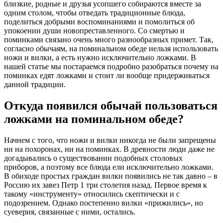
близкие, родные и друзья усопшего собираются вместе за
одним столом, чтобы отведать традиционные блюда,
поделиться добрыми воспоминаниями и помолиться об
упокоении души новопреставленного. Со смертью и
поминками связано очень много разнообразных примет. Так,
согласно обычаям, на поминальном обеде нельзя использовать
ножи и вилки, а есть нужно исключительно ложками. В
нашей статье мы постараемся подробно разобраться почему на
поминках едят ложками и стоит ли вообще придерживаться
данной традиции.
Откуда появился обычай пользоваться
ложками на поминальном обеде?
Начнем с того, что ножи и вилки никогда не были запрещены
ни на похоронах, ни на поминках. В древности люди даже не
догадывались о существовании подобных столовых
приборов, а поэтому все блюда ели исключительно ложками.
В обиходе простых граждан вилки появились не так давно – в
Россию их завез Петр 1 три столетия назад. Первое время к
такому «инструменту» относились скептически и с
подозрением. Однако постепенно вилки «прижились», но
суеверия, связанные с ними, остались.