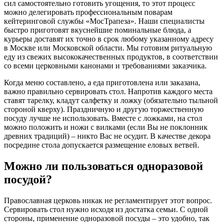
сил самостоятельно готовить угощения, то этот процесс
можно делегировать профессиональным поварам
кейтеринговой службы «МосТрапеза». Наши специалисты
быстро приготовят вкуснейшие поминальные блюда, а
курьеры доставят их точно в срок любому указанному адресу
в Москве или Московской области. Мы готовим ритуальную
еду из свежих высококачественных продуктов, в соответствии
со всеми церковными канонами и требованиями заказчика.
Когда меню составлено, а еда приготовлена или заказана,
важно правильно сервировать стол. Напротив каждого места
ставят тарелку, кладут салфетку и ложку (обязательно тыльной
стороной кверху). Праздничную и другую торжественную
посуду лучше не использовать. Вместе с ложками, на стол
можно положить и ножи с вилками (если Вы не поклонник
древних традиций) – никто Вас не осудит. В качестве декора
посредине стола допускается размещение еловых ветвей.
Можно ли пользоваться одноразовой
посудой?
Православная церковь никак не регламентирует этот вопрос.
Сервировать стол нужно исходя из достатка семьи. С одной
стороны, применение одноразовой посуды – это удобно, так