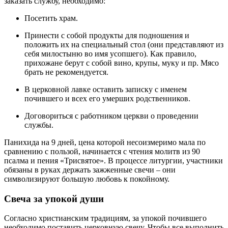
заказать службу, необходимо:
Посетить храм.
Принести с собой продукты для подношения и
положить их на специальный стол (они представляют из
себя милостыню во имя усопшего). Как правило,
прихожане берут с собой вино, крупы, муку и пр. Мясо
брать не рекомендуется.
В церковной лавке оставить записку с именем
почившего и всех его умерших родственников.
Договориться с работником церкви о проведении
службы.
Панихида на 9 дней, цена которой несоизмеримо мала по
сравнению с пользой, начинается с чтения молитв из 90
псалма и пения «Трисвятое». В процессе литургии, участники
обязаны в руках держать зажженные свечи – они
символизируют большую любовь к покойному.
Свеча за упокой души
Согласно христианским традициям, за упокой почившего
необходимо поставить церковную свечу. Чтобы все выполнить