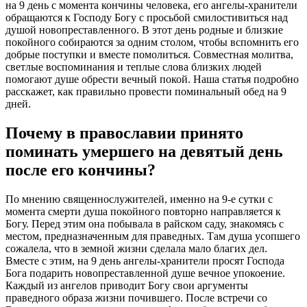
на 9 день с момента кончины человека, его ангелы-хранители
обращаются к Господу Богу с просьбой смилостивиться над
душой новопреставленного. В этот день родные и близкие
покойного собираются за одним столом, чтобы вспомнить его
добрые поступки и вместе помолиться. Совместная молитва,
светлые воспоминания и теплые слова близких людей
помогают душе обрести вечный покой. Наша статья подробно
расскажет, как правильно провести поминальный обед на 9
дней.
Почему в православии принято
поминать умершего на девятый день
после его кончины?
По мнению священнослужителей, именно на 9-е сутки с
момента смерти душа покойного повторно направляется к
Богу. Перед этим она побывала в райском саду, знакомясь с
местом, предназначенным для праведных. Там душа усопшего
сожалела, что в земной жизни сделала мало благих дел.
Вместе с этим, на 9 день ангелы-хранители просят Господа
Бога подарить новопреставленной душе вечное упокоение.
Каждый из ангелов приводит Богу свои аргументы
праведного образа жизни почившего. После встречи со