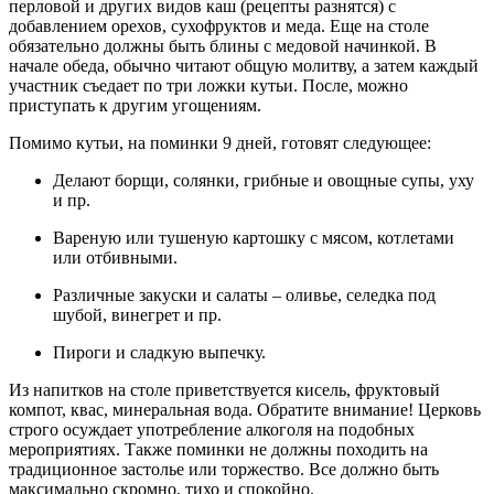
перловой и других видов каш (рецепты разнятся) с
добавлением орехов, сухофруктов и меда. Еще на столе
обязательно должны быть блины с медовой начинкой. В
начале обеда, обычно читают общую молитву, а затем каждый
участник съедает по три ложки кутьи. После, можно
приступать к другим угощениям.
Помимо кутьи, на поминки 9 дней, готовят следующее:
Делают борщи, солянки, грибные и овощные супы, уху
и пр.
Вареную или тушеную картошку с мясом, котлетами
или отбивными.
Различные закуски и салаты – оливье, селедка под
шубой, винегрет и пр.
Пироги и сладкую выпечку.
Из напитков на столе приветствуется кисель, фруктовый
компот, квас, минеральная вода. Обратите внимание! Церковь
строго осуждает употребление алкоголя на подобных
мероприятиях. Также поминки не должны походить на
традиционное застолье или торжество. Все должно быть
максимально скромно, тихо и спокойно.