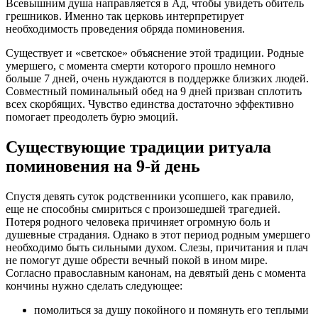
Всевышним душа направляется в Ад, чтобы увидеть обитель
грешников. Именно так церковь интерпретирует
необходимость проведения обряда поминовения.
Существует и «светское» объяснение этой традиции. Родные
умершего, с момента смерти которого прошло немного
больше 7 дней, очень нуждаются в поддержке близких людей.
Совместный поминальный обед на 9 дней призван сплотить
всех скорбящих. Чувство единства достаточно эффективно
помогает преодолеть бурю эмоций.
Существующие традиции ритуала
поминовения на 9-й день
Спустя девять суток родственники усопшего, как правило,
еще не способны смириться с произошедшей трагедией.
Потеря родного человека причиняет огромную боль и
душевные страдания. Однако в этот период родным умершего
необходимо быть сильными духом. Слезы, причитания и плач
не помогут душе обрести вечный покой в ином мире.
Согласно православным канонам, на девятый день с момента
кончины нужно сделать следующее:
помолиться за душу покойного и помянуть его теплыми